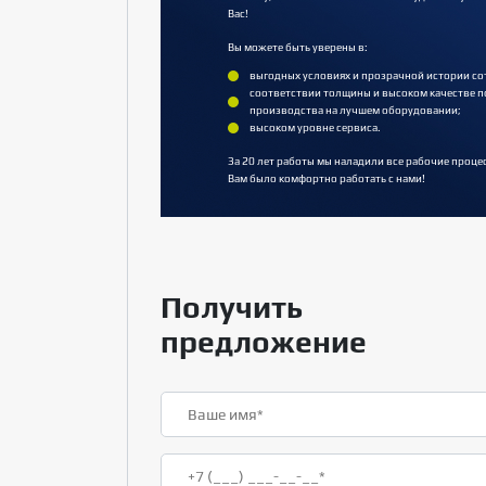
Вас!
Вы можете быть уверены в:
выгодных условиях и прозрачной истории со
соответствии толщины и высоком качестве п
производства на лучшем оборудовании;
высоком уровне сервиса.
За 20 лет работы мы наладили все рабочие проце
Вам было комфортно работать с нами!
Получить
предложение