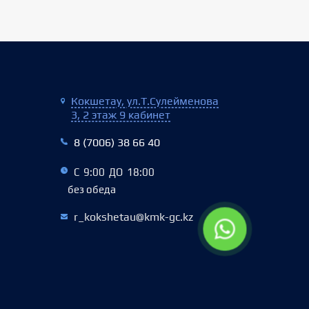
Кокшетау, ул.Т.Сулейменова
3, 2 этаж 9 кабинет
8 (7006) 38 66 40‬
С 9:00 ДО 18:00
без обеда
r_kokshetau@kmk-gc.kz