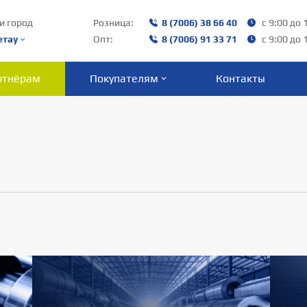
и город
Розница:
8 (7006) 38 66 40‬
с 9:00 до 
етау
Опт:
8 (7006) 91 33 71
с 9:00 до 
ртнёрам
Покупателям
Контакты