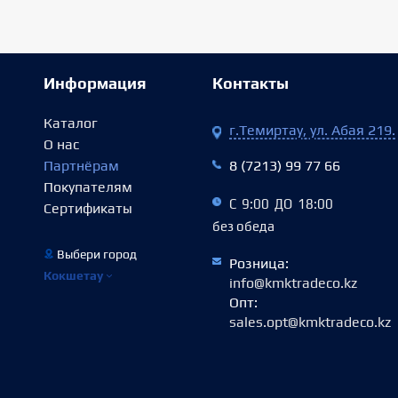
Информация
Контакты
Каталог
г.Темиртау, ул. Абая 219.
О нас
Партнёрам
8 (7213) 99 77 66
Покупателям
С 9:00 ДО 18:00
Сертификаты
без обеда
Выбери город
Розница:
Кокшетау
info@kmktradeco.kz
Опт:
sales.opt@kmktradeco.kz