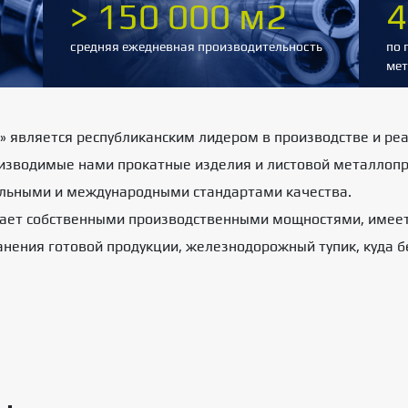
> 150 000 м2
4
средняя ежедневная производительность
по 
мет
является республиканским лидером в производстве и ре
изводимые нами прокатные изделия и листовой металлоп
альными и международными стандартами качества.
ет собственными производственными мощностями, имеет 
анения готовой продукции, железнодорожный тупик, куда 