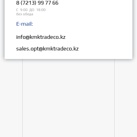
8 (7213) 99 77 66
С 9:00 ДО 18:00
без обеда
E-mail:
Розница:
info@kmktradeco.kz
Опт:
sales.opt@kmktradeco.kz