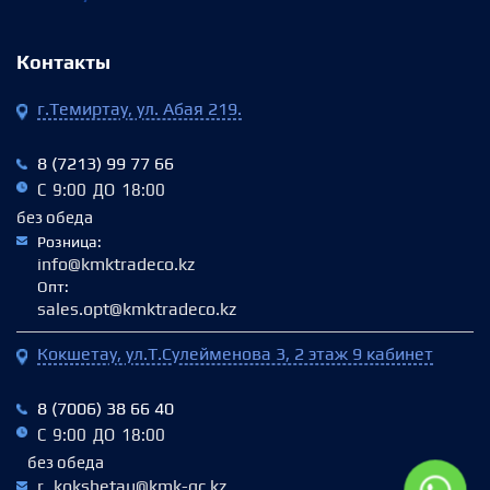
Контакты
г.Темиртау, ул. Абая 219.
8 (7213) 99 77 66
С 9:00 ДО 18:00
без обеда
Розница:
info@kmktradeco.kz
Опт:
sales.opt@kmktradeco.kz
Кокшетау, ул.Т.Сулейменова 3, 2 этаж 9 кабинет
8 (7006) 38 66 40‬
С 9:00 ДО 18:00
без обеда
r_kokshetau@kmk-gc.kz