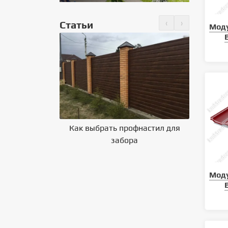
‹
›
Статьи
Мод
Как выбрать профнастил для
Влияние 
но крепить
забора
на выбор
 на крышу
Мод