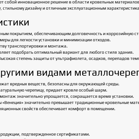
т собой инновационное решение в области кровельных материалов
, стильному дизайну и отличным эксплуатационным характеристик
истики
тным покрытием, обеспечивающим долговечность и коррозийную ст
еры для легкости установки и минимизации отходов.
ству транспортировки и монтажа.
оляет подобрать оптимальный вариант для любого стиля здания.
ысокая степень защиты от ультрафиолета, осадков, перепадов тем
другими видами металлочере
ржат вредных веществ, безопасны для окружающей среды.
атуральную черепицу, придает кровле особый шарм.
 монтаж значительно упрощается, сокращается время установки.
ы «Венеция» значительно превышает традиционные кровельные мат
оляционных свойств обеспечивает комфорт в помещении.
продукции, подтвержденное сертификатами.