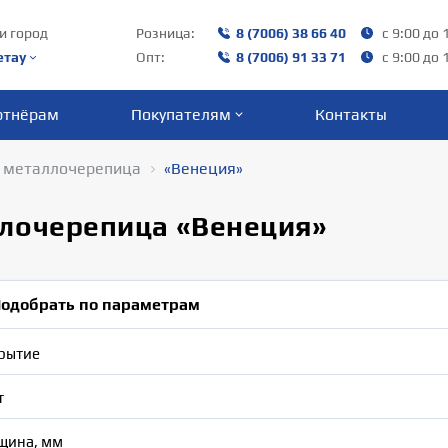
и город
Розница:
8 (7006) 38 66 40‬
с 9:00 до 
етау
Опт:
8 (7006) 91 33 71
с 9:00 до 
ртнёрам
Покупателям
Контакты
 металлочерепица
«Венеция»
лочерепица «Венеция»
одобрать по параметрам
рытие
т
щина, мм