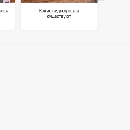
лить
Какие виды кровли
Ка
существуют
метал