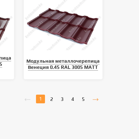
пица
Модульная металлочерепица
5
Венеция 0.45 RAL 3005 MATT
1
2
3
4
5