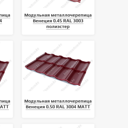
пица
Модульная металлочерепица
4
Венеция 0.45 RAL 3003
полиэстер
Какие виды кровли существуют
Как монтировать металли
пица
Модульная металлочерепица
сайдинг
MATT
Венеция 0.50 RAL 3004 MATT