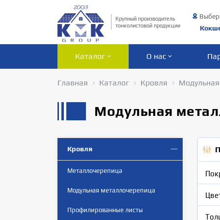
Выбер
Крупный производитель
тонколистовой продукции
Кокш
Каталог
О нас
Па
Главная
Каталог
Кровля
Модульная
Модульная метал
Кровля
П
Металлочерепица
Пок
Модульная металлочерепица
Цве
Профилированные листы
Тол