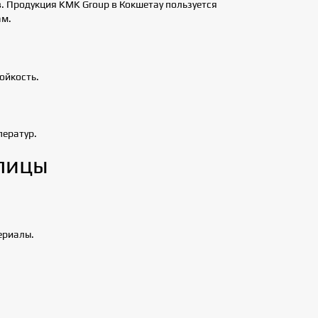
. Продукция KMK Group в Кокшетау пользуется
ам.
ойкость.
ператур.
пицы
ериалы.