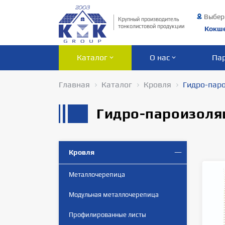
Выбер
Крупный производитель
тонколистовой продукции
Кокш
Каталог
О нас
Па
Главная
Каталог
Кровля
Гидро-пар
Гидро-пароизоля
Кровля
Металлочерепица
Модульная металлочерепица
Профилированные листы