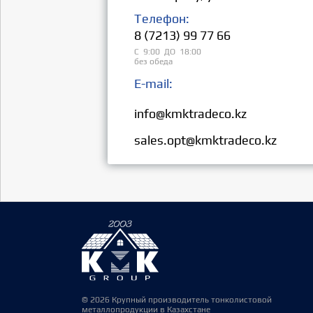
Телефон:
8 (7213) 99 77 66
С 9:00 ДО 18:00
без обеда
E-mail:
Розница:
info@kmktradeco.kz
Опт:
sales.opt@kmktradeco.kz
© 2026 Крупный производитель тонколистовой
металлопродукции в Казахстане