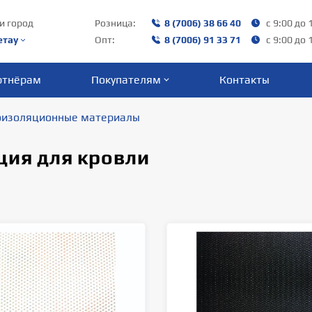
и город
Розница:
8 (7006) 38 66 40‬
с 9:00 до 
етау
Опт:
8 (7006) 91 33 71
с 9:00 до 
ртнёрам
Покупателям
Контакты
оизоляционные материалы
ция для кровли