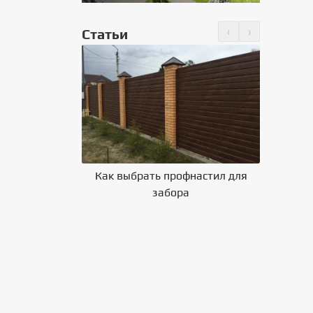
‹
›
Статьи
но крепить
 на крышу
Как выбрать профнастил для
Влияние 
забора
на выбор