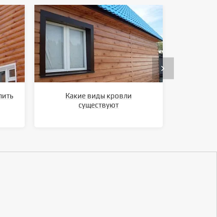
лить
Какие виды кровли
Ка
существуют
метал