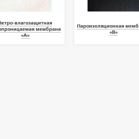
Ветро-влагозащитная
Пароизоляционная мемб
опроницаемая мембрана
«B»
«A»