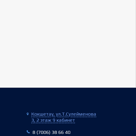
Кокшетау, ул.Т.Сулейменова
3, 2 этаж 9 кабинет
8 (7006) 38 66 40‬