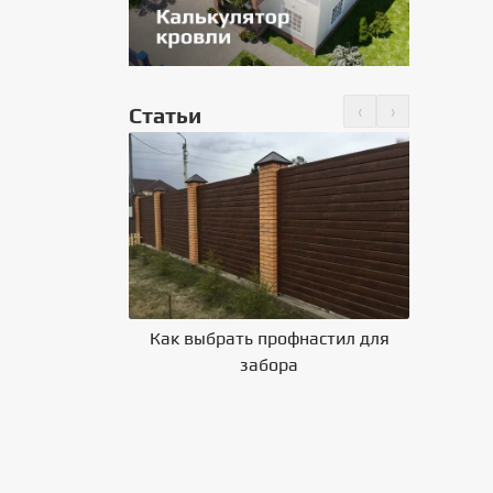
‹
›
Статьи
но крепить
 на крышу
Как выбрать профнастил для
Влияние 
забора
на выбор