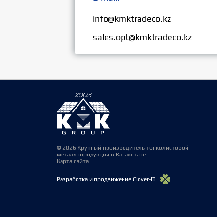
Розница:
info@kmktradeco.kz
Опт:
sales.opt@kmktradeco.kz
© 2026 Крупный производитель тонколистовой
металлопродукции в Казахстане
Карта сайта
Разработка и продвижение Clover-IT