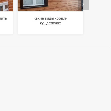
лить
Какие виды кровли
Ка
существуют
метал