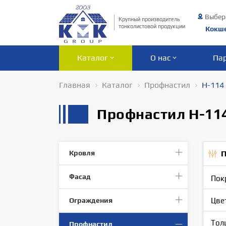
Выбер
Крупный производитель
тонколистовой продукции
Кокш
Каталог
О нас
Па
Главная
Каталог
Профнастил
Н-114
Профнастил Н-11
Кровля
П
Фасад
Пок
Ограждения
Цве
Тол
Профнастил