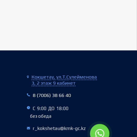
Кокшетау, ул.Т.Сулейменова
3, 2 этаж 9 кабинет
8 (7006) 38 66 40‬
С 9:00 ДО 18:00
без обеда
r_kokshetau@kmk-gc.kz