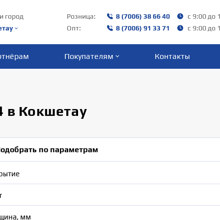
и город
Розница:
8 (7006) 38 66 40‬
с 9:00 до 
етау
Опт:
8 (7006) 91 33 71
с 9:00 до 
ртнёрам
Покупателям
Контакты
4 в Кокшетау
одобрать по параметрам
рытие
т
щина, мм