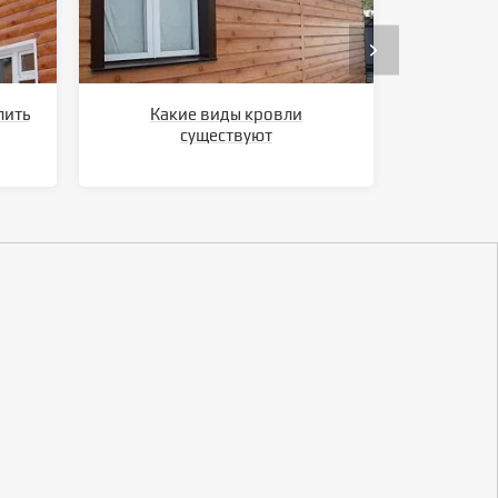
лить
Какие виды кровли
Ка
существуют
метал