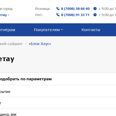
и город
Розница:
8 (7006) 38 66 40‬
с 9:00 до 
етау
Опт:
8 (7006) 91 33 71
с 9:00 до 
ртнёрам
Покупателям
Контакты
кий сайдинг
«Блок Хаус»
етау
одобрать по параметрам
рытие
т
щина, мм