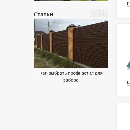
С
‹
›
Статьи
но крепить
 на крышу
Как выбрать профнастил для
Влияние 
забора
на выбор
С