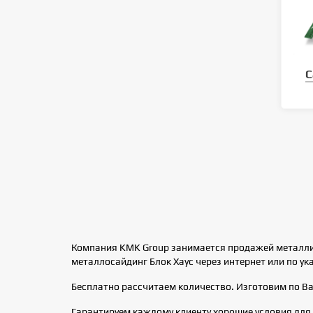
С
Компания KMK Group занимается продажей металличе
металлосайдинг Блок Хаус через интернет или по у
Бесплатно рассчитаем количество. Изготовим по В
Гарантируем каждому клиенту хорошие условия для 