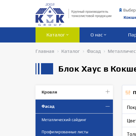
Выбер
Крупный производитель
тонколистовой продукции
Кокш
Каталог
О нас
Па
Главная
Каталог
Фасад
Металличес
Блок Хаус в Кокш
Кровля
П
Фасад
Пок
Металлический сайдинг
Цве
Профилированныe листы
Тол