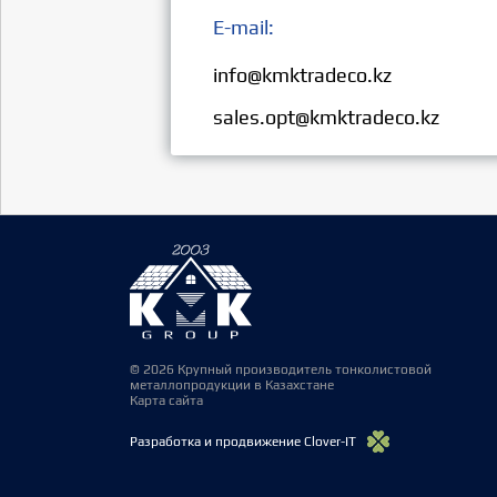
E-mail:
Розница:
info@kmktradeco.kz
Опт:
sales.opt@kmktradeco.kz
© 2026 Крупный производитель тонколистовой
металлопродукции в Казахстане
Карта сайта
Разработка и продвижение Clover-IT